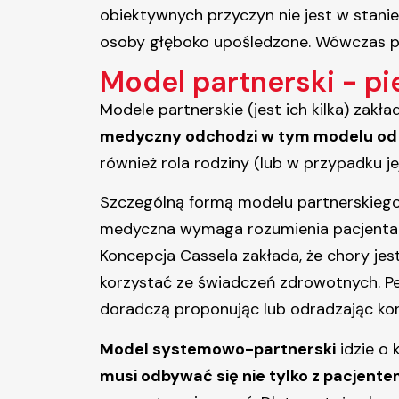
obiektywnych przyczyn nie jest w stani
osoby głęboko upośledzone. Wówczas p
Model partnerski - pi
Modele partnerskie (jest ich kilka) zakł
medyczny odchodzi w tym modelu od r
również rola rodziny (lub w przypadku j
Szczególną formą modelu partnerskieg
medyczna wymaga rozumienia pacjenta ja
Koncepcja Cassela zakłada, że chory j
korzystać ze świadczeń zdrowotnych. P
doradczą proponując lub odradzając ko
Model systemowo-partnerski
idzie o 
musi odbywać się nie tylko z pacjentem