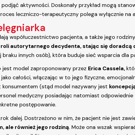
e podjąć aktywności. Doskonały przykład mogą stanowi
roces leczniczo-terapeutyczny polega wyłącznie na 
elęgniarka
adają współuczestnictwo pacjenta, a także jego rodzin
oli autorytarnego decydenta, stając się doradcą 
ej braku innych osób), która buduje sieć wsparcia dla
o jest model zaproponowany przez
Erica Cassela,
któ
ko całości, włączając w to jego fizyczne, emocjonaln
est konsumentem (stąd model nazywany jest
koncepcj
ersonel medyczny posiadając natomiast odpowiednie 
nkretne postępowanie.
krok dalej. Dostrzeżono w nim, że pacjent nie jest zaw
, ale również jego rodziną
. Może ona wszak wspiera