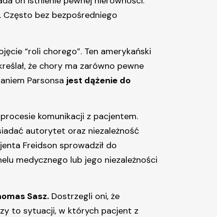
da on istnienie pewnej nierówności.
a. Często bez bezpośredniego
pojęcie “roli chorego”. Ten amerykański
odkreślał, że chory ma zarówno pewne
aniem Parsonsa
jest dążenie do
procesie komunikacji z pacjentem.
iadać autorytet oraz niezależność
cjenta Freidson sprowadził do
nelu medycznego lub jego niezależności
Thomas Sasz.
Dostrzegli oni, że
zy to sytuacji, w których pacjent z