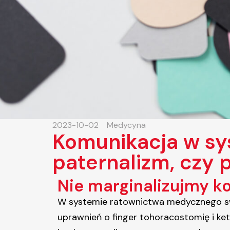
2023-10-02
Medycyna
Komunikacja w sy
paternalizm, czy 
Nie marginalizujmy k
W systemie ratownictwa medycznego sw
uprawnień o finger tohoracostomię i ke