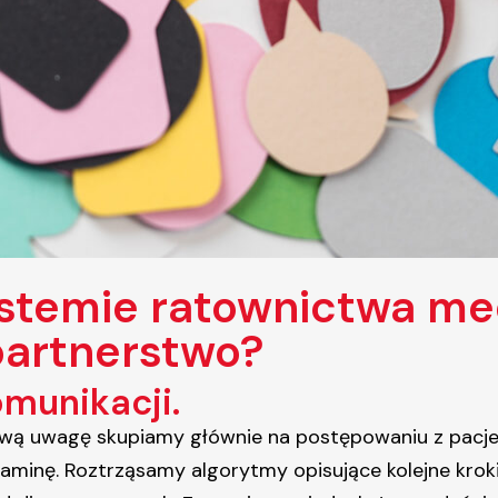
stemie ratownictwa me
partnerstwo?
omunikacji.
ą uwagę skupiamy głównie na postępowaniu z pacjen
taminę. Roztrząsamy algorytmy opisujące kolejne kro