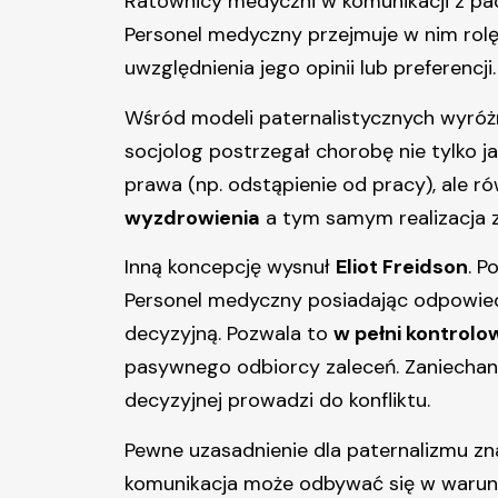
Ratownicy medyczni w komunikacji z pacj
Personel medyczny przejmuje w nim rolę
uwzględnienia jego opinii lub preferencji.
Wśród modeli paternalistycznych wyró
socjolog postrzegał chorobę nie tylko ja
prawa (np. odstąpienie od pracy), ale r
wyzdrowienia
a tym samym realizacja 
Inną koncepcję wysnuł
Eliot Freidson
. P
Personel medyczny posiadając odpowiedn
decyzyjną. Pozwala to
w pełni kontrol
pasywnego odbiorcy zaleceń. Zaniechanie
decyzyjnej prowadzi do konfliktu.
Pewne uzasadnienie dla paternalizmu zna
komunikacja może odbywać się w waru