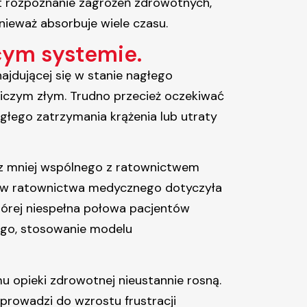
st rozpoznanie zagrożeń zdrowotnych,
onieważ absorbuje wiele czasu.
ącym systemie.
jdującej się w stanie nagłego
iczym złym. Trudno przecież oczekiwać
łego zatrzymania krążenia lub utraty
z mniej wspólnego z ratownictwem
łów ratownictwa medycznego dotyczyła
której niespełna połowa pacjentów
go, stosowanie modelu
 opieki zdrowotnej nieustannie rosną.
rowadzi do wzrostu frustracji