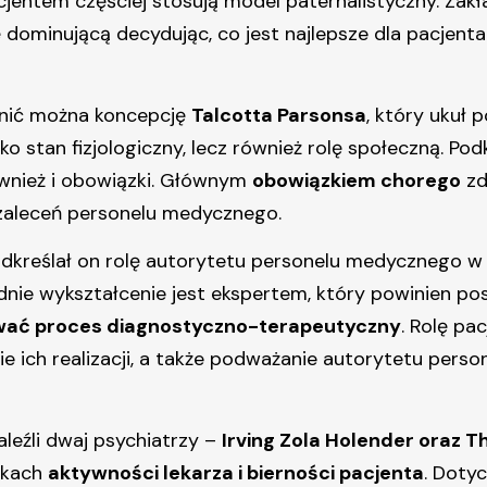
entem częściej stosują model paternalistyczny. Zakła
 dominującą decydując, co jest najlepsze dla pacjent
żnić można koncepcję
Talcotta Parsonsa
, który ukuł 
ko stan fizjologiczny, lecz również rolę społeczną. P
ównież i obowiązki. Głównym
obowiązkiem chorego
zd
zaleceń personelu medycznego.
odkreślał on rolę autorytetu personelu medycznego w 
ie wykształcenie jest ekspertem, który powinien pos
ować proces diagnostyczno-terapeutyczny
. Rolę pa
 ich realizacji, a także podważanie autorytetu perso
leźli dwaj psychiatrzy –
Irving Zola Holender oraz 
nkach
aktywności lekarza i bierności pacjenta
. Dotyc