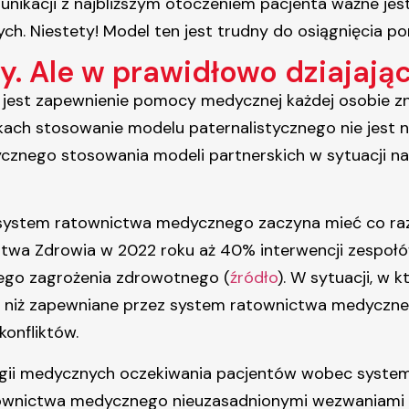
unikacji z najbliższym otoczeniem pacjenta ważne je
ych. Niestety! Model ten jest trudny do osiągnięcia p
zły. Ale w prawidłowo dziajaj
est zapewnienie pomocy medycznej każdej osobie zna
ach stosowanie modelu paternalistycznego nie jest n
znego stosowania modeli partnerskich w sytuacji nag
 system ratownictwa medycznego zaczyna mieć co ra
stwa Zdrowia w 2022 roku aż 40% interwencji zespo
głego zagrożenia zdrowotnego (
źródło
). W sytuacji, w 
niż zapewniane przez system ratownictwa medyczne
onfliktów.
ogii medycznych oczekiwania pacjentów wobec systemu
ownictwa medycznego nieuzasadnionymi wezwaniami p